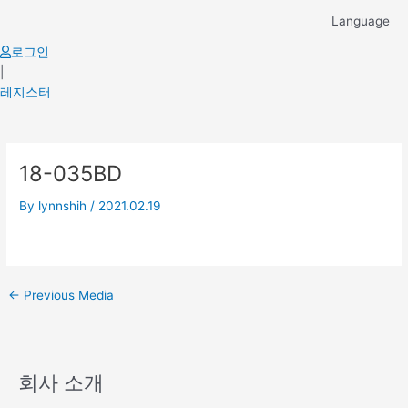
Skip
Language
to
content
로그인
|
레지스터
Post
18-035BD
navigation
By
lynnshih
/
2021.02.19
←
Previous Media
회사 소개