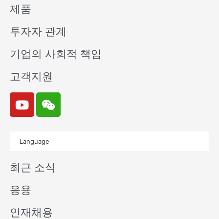
제품
투자자 관계
기업의 사회적 책임
고객지원
Y
W
o
e
u
i
t
x
Language
u
i
b
n
최근 소식
e
응용
인재채용