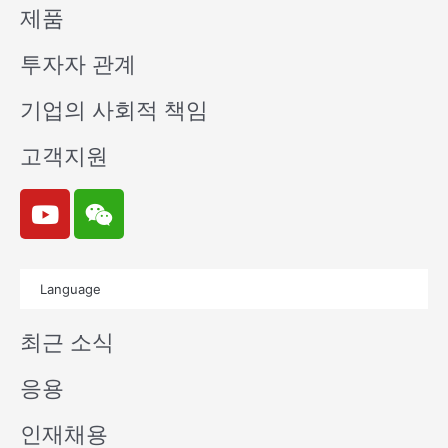
제품
투자자 관계
기업의 사회적 책임
고객지원
Y
W
o
e
u
i
t
x
Language
u
i
b
n
최근 소식
e
응용
인재채용