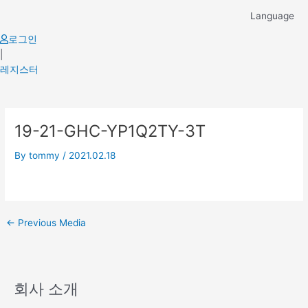
Skip
Language
to
content
로그인
|
레지스터
Post
19-21-GHC-YP1Q2TY-3T
navigation
By
tommy
/
2021.02.18
←
Previous Media
회사 소개