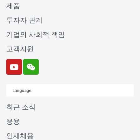
제품
투자자 관계
기업의 사회적 책임
고객지원
Y
W
o
e
u
i
t
x
Language
u
i
b
n
최근 소식
e
응용
인재채용