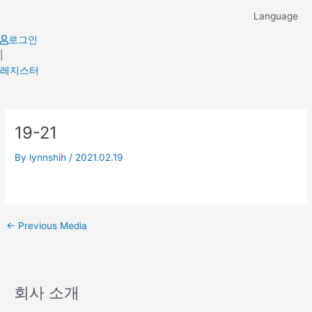
Skip
Language
to
content
로그인
|
레지스터
Post
19-21
navigation
By
lynnshih
/
2021.02.19
←
Previous Media
회사 소개