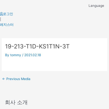
Skip
Language
to
content
로그인
|
레지스터
Post
19-213-T1D-KS1T1N-3T
navigation
By
tommy
/
2021.02.18
←
Previous Media
회사 소개