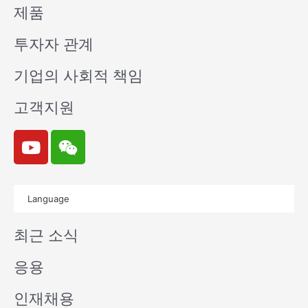
제품
투자자 관계
기업의 사회적 책임
고객지원
Y
W
o
e
u
i
t
x
Language
u
i
b
n
최근 소식
e
응용
인재채용