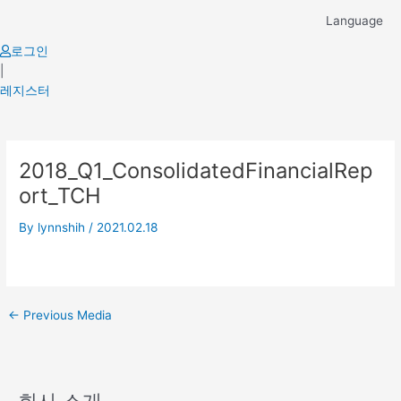
Skip
Language
to
content
로그인
|
레지스터
Post
2018_Q1_ConsolidatedFinancialRep
navigation
ort_TCH
By
lynnshih
/
2021.02.18
←
Previous Media