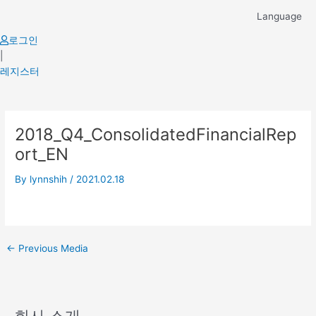
Skip
Language
to
content
로그인
|
레지스터
Post
2018_Q4_ConsolidatedFinancialRep
navigation
ort_EN
By
lynnshih
/
2021.02.18
←
Previous Media