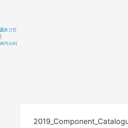
Skip
to
content
로그인
|
레지스터
Post
navigation
2019_Component_Catalog