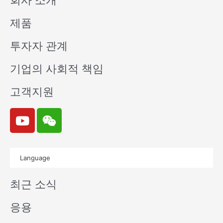
회사 소개
제품
투자자 관계
기업의 사회적 책임
고객지원
Y
W
o
e
u
i
t
x
Language
u
i
b
n
최근 소식
e
응용