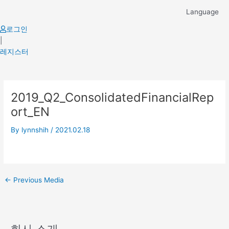
Skip
Language
to
content
로그인
|
레지스터
Post
2019_Q2_ConsolidatedFinancialRep
navigation
ort_EN
By
lynnshih
/
2021.02.18
←
Previous Media