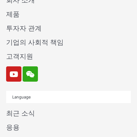
회사 소개
제품
투자자 관계
기업의 사회적 책임
고객지원
Y
W
o
e
u
i
t
x
Language
u
i
b
n
최근 소식
e
응용