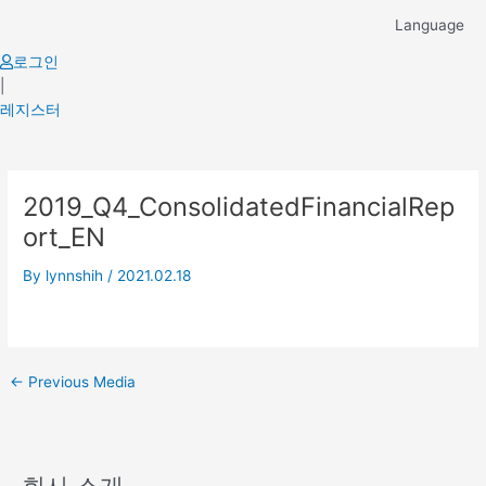
Skip
Language
to
content
로그인
|
레지스터
Post
2019_Q4_ConsolidatedFinancialRep
navigation
ort_EN
By
lynnshih
/
2021.02.18
←
Previous Media