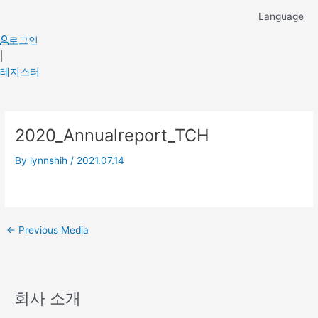
Skip
Language
to
content
로그인
|
레지스터
Post
2020_Annualreport_TCH
navigation
By
lynnshih
/
2021.07.14
←
Previous Media
회사 소개