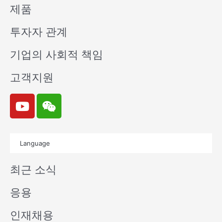
제품
투자자 관계
기업의 사회적 책임
고객지원
Y
W
o
e
u
i
t
x
Language
u
i
b
n
최근 소식
e
응용
인재채용