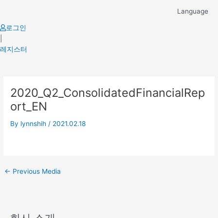
Skip
Language
to
content
로그인
|
레지스터
Post
2020_Q2_ConsolidatedFinancialRep
navigation
ort_EN
By
lynnshih
/
2021.02.18
←
Previous Media