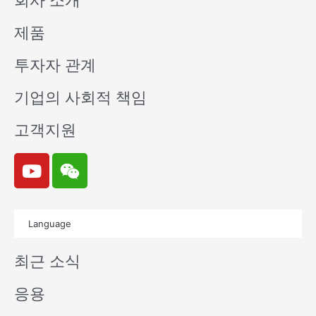
회사 소개
제품
투자자 관계
기업의 사회적 책임
고객지원
Y
W
o
e
u
i
t
x
Language
u
i
b
n
최근 소식
e
응용