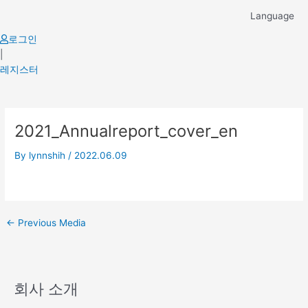
Skip
Language
to
content
로그인
|
레지스터
Post
2021_Annualreport_cover_en
navigation
By
lynnshih
/
2022.06.09
←
Previous Media
회사 소개