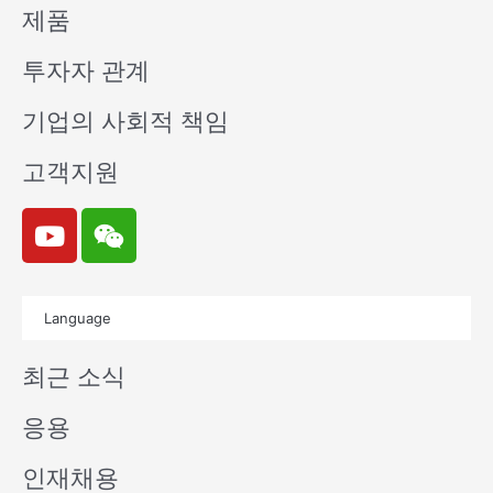
제품
투자자 관계
기업의 사회적 책임
고객지원
Y
W
o
e
u
i
t
x
Language
u
i
b
n
최근 소식
e
응용
인재채용