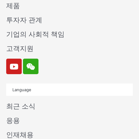
제품
투자자 관계
기업의 사회적 책임
고객지원
Y
W
o
e
u
i
t
x
Language
u
i
b
n
최근 소식
e
응용
인재채용