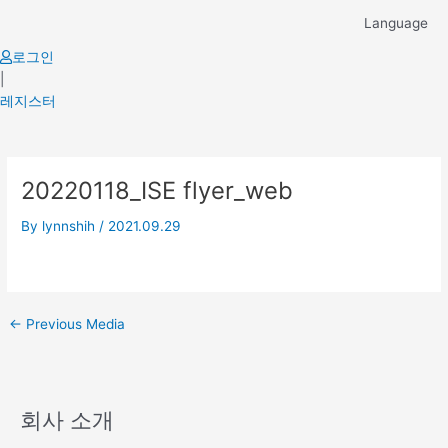
Skip
Language
to
content
로그인
|
레지스터
Post
20220118_ISE flyer_web
navigation
By
lynnshih
/
2021.09.29
←
Previous Media
회사 소개