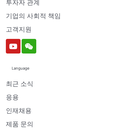
투자자 관계
기업의 사회적 책임
고객지원
Y
W
o
e
u
i
t
x
Language
u
i
b
n
최근 소식
e
응용
인재채용
제품 문의