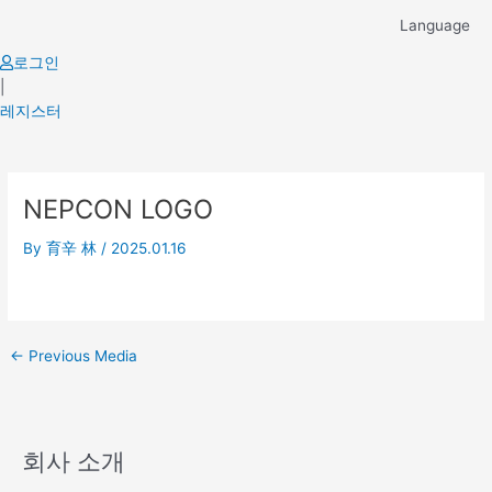
Skip
Language
to
content
로그인
|
레지스터
Post
NEPCON LOGO
navigation
By
育辛 林
/
2025.01.16
←
Previous Media
회사 소개