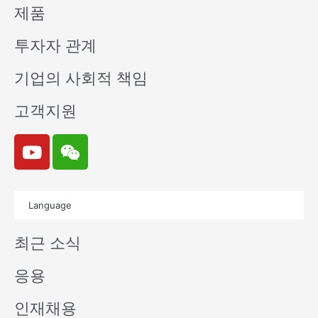
제품
투자자 관계
기업의 사회적 책임
고객지원
Y
W
o
e
u
i
t
x
Language
u
i
b
n
최근 소식
e
응용
인재채용