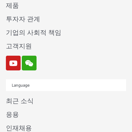
제품
투자자 관계
기업의 사회적 책임
고객지원
Y
W
o
e
u
i
t
x
Language
u
i
b
n
최근 소식
e
응용
인재채용