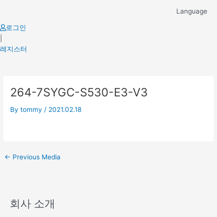
Skip
Language
to
content
로그인
|
레지스터
Post
264-7SYGC-S530-E3-V3
navigation
By
tommy
/
2021.02.18
←
Previous Media
회사 소개