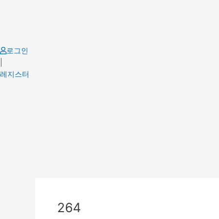
Skip
to
content
로그인
|
레지스터
Post
navigation
264