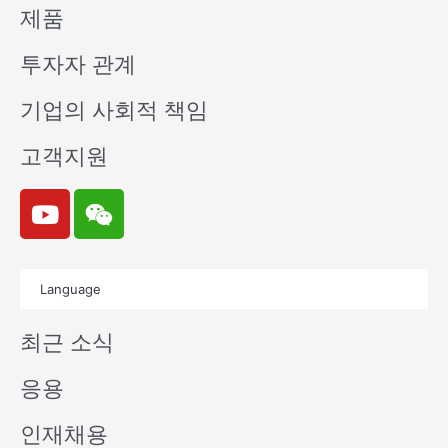
제품
투자자 관계
기업의 사회적 책임
고객지원
Y
W
o
e
u
i
t
x
Language
u
i
b
n
최근 소식
e
응용
인재채용