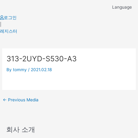
Skip
Language
to
content
로그인
|
레지스터
Post
313-2UYD-S530-A3
navigation
By
tommy
/
2021.02.18
←
Previous Media
회사 소개