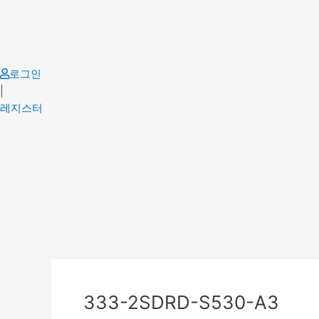
Skip
to
content
로그인
|
레지스터
Post
navigation
333-2SDRD-S530-A3