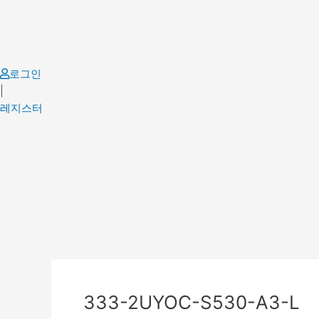
Skip
to
content
로그인
|
레지스터
Post
navigation
333-2UYOC-S530-A3-L