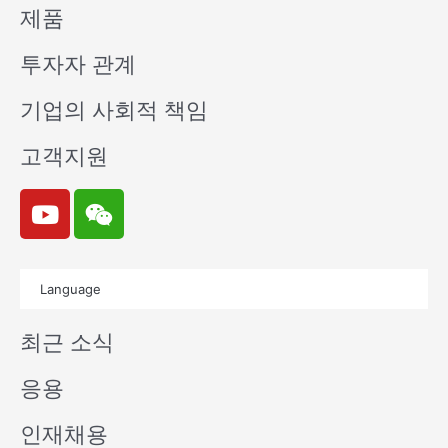
제품
투자자 관계
기업의 사회적 책임
고객지원
Y
W
o
e
u
i
t
x
Language
u
i
b
n
최근 소식
e
응용
인재채용