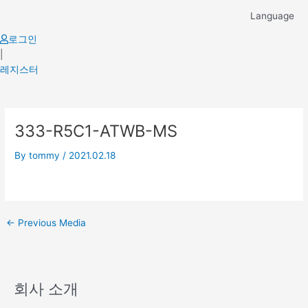
Skip
Language
to
content
로그인
|
레지스터
Post
333-R5C1-ATWB-MS
navigation
By
tommy
/
2021.02.18
←
Previous Media
회사 소개