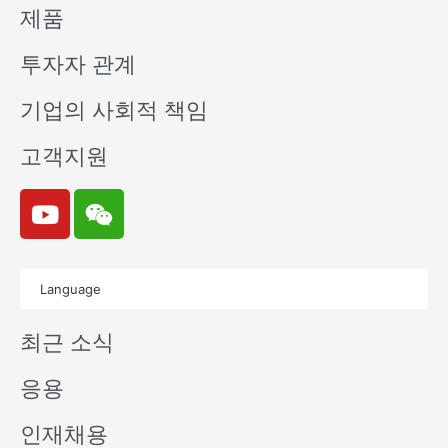
제품
투자자 관계
기업의 사회적 책임
고객지원
Y
W
o
e
u
i
t
x
Language
u
i
b
n
최근 소식
e
응용
인재채용