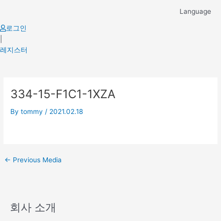
Skip
Language
to
content
로그인
|
레지스터
Post
334-15-F1C1-1XZA
navigation
By
tommy
/
2021.02.18
←
Previous Media
회사 소개