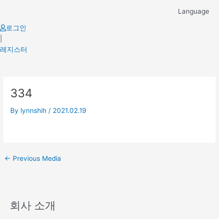
Skip
Language
to
content
로그인
|
레지스터
Post
334
navigation
By
lynnshih
/
2021.02.19
←
Previous Media
회사 소개