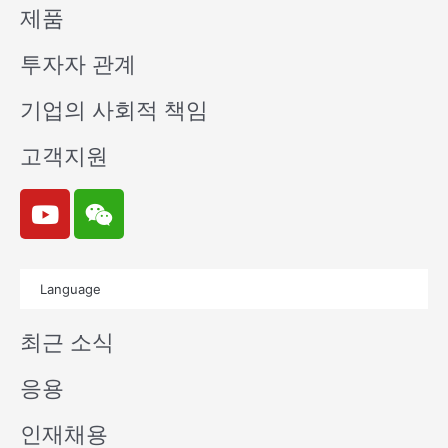
제품
투자자 관계
기업의 사회적 책임
고객지원
Y
W
o
e
u
i
t
x
Language
u
i
b
n
최근 소식
e
응용
인재채용