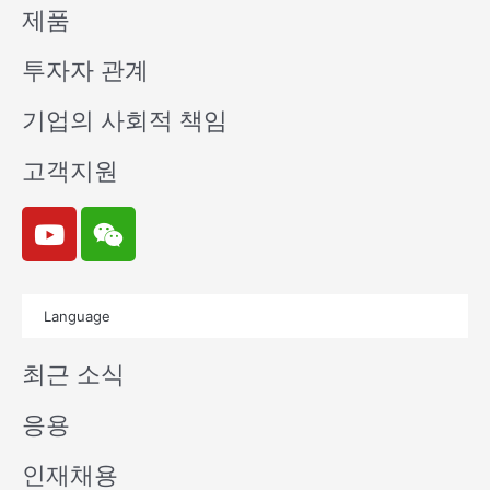
제품
투자자 관계
기업의 사회적 책임
고객지원
Y
W
o
e
u
i
t
x
Language
u
i
b
n
최근 소식
e
응용
인재채용