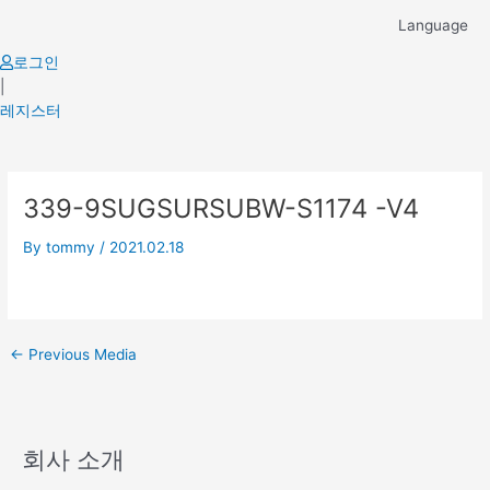
Skip
Language
to
content
로그인
|
레지스터
Post
339-9SUGSURSUBW-S1174 -V4
navigation
By
tommy
/
2021.02.18
←
Previous Media
회사 소개