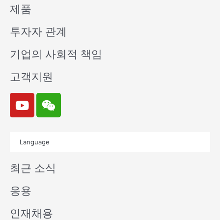
제품
투자자 관계
기업의 사회적 책임
고객지원
Y
W
o
e
u
i
t
x
Language
u
i
b
n
최근 소식
e
응용
인재채용