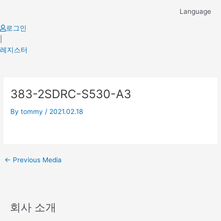
Skip
Language
to
content
로그인
|
레지스터
Post
383-2SDRC-S530-A3
navigation
By
tommy
/
2021.02.18
←
Previous Media
회사 소개