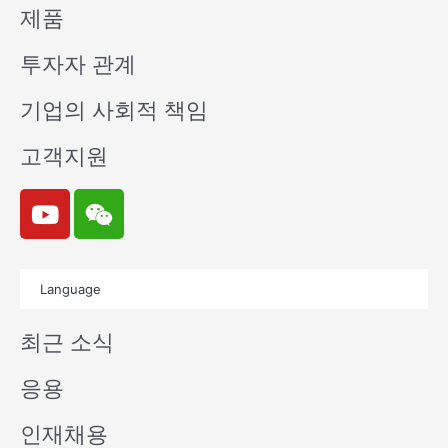
제품
투자자 관계
기업의 사회적 책임
고객지원
Y
W
o
e
u
i
t
x
Language
u
i
b
n
최근 소식
e
응용
인재채용