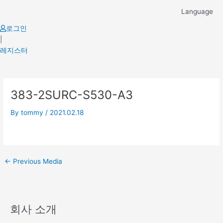
Skip
Language
to
content
로그인
|
레지스터
Post
383-2SURC-S530-A3
navigation
By
tommy
/
2021.02.18
←
Previous Media
회사 소개