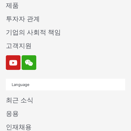
제품
투자자 관계
기업의 사회적 책임
고객지원
Y
W
o
e
u
i
t
x
Language
u
i
b
n
최근 소식
e
응용
인재채용