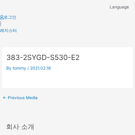
Skip
Language
to
content
로그인
|
레지스터
Post
383-2SYGD-S530-E2
navigation
By
tommy
/
2021.02.18
←
Previous Media
회사 소개