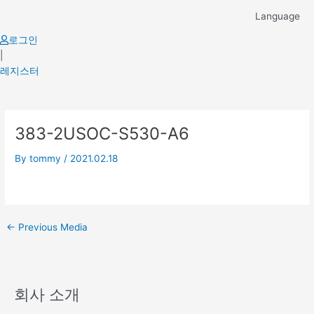
Skip
Language
to
content
로그인
|
레지스터
Post
383-2USOC-S530-A6
navigation
By
tommy
/
2021.02.18
←
Previous Media
회사 소개