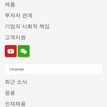
제품
투자자 관계
기업의 사회적 책임
고객지원
Y
W
o
e
u
i
t
x
Language
u
i
b
n
최근 소식
e
응용
인재채용