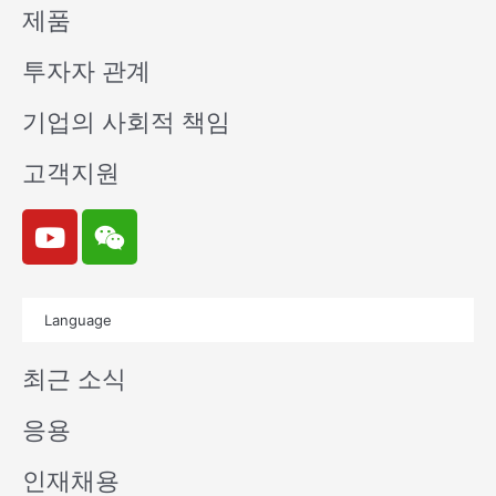
제품
투자자 관계
기업의 사회적 책임
고객지원
Y
W
o
e
u
i
t
x
Language
u
i
b
n
최근 소식
e
응용
인재채용