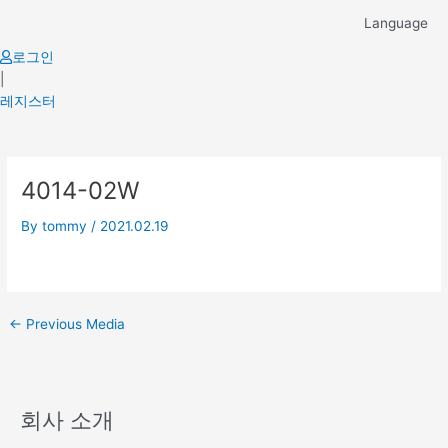
Skip
Language
to
content
로그인
|
레지스터
Post
4014-02W
navigation
By
tommy
/
2021.02.19
←
Previous Media
회사 소개