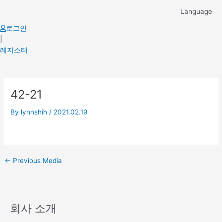
Skip
Language
to
content
로그인
|
레지스터
Post
42-21
navigation
By
lynnshih
/
2021.02.19
←
Previous Media
회사 소개