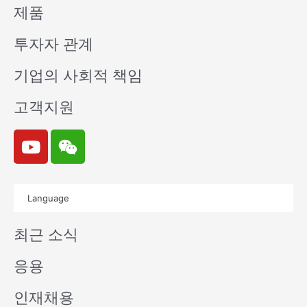
제품
투자자 관계
기업의 사회적 책임
고객지원
Y
W
o
e
u
i
t
x
Language
u
i
b
n
최근 소식
e
응용
인재채용