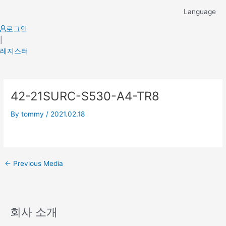
Skip
Language
to
content
로그인
|
레지스터
Post
42-21SURC-S530-A4-TR8
navigation
By
tommy
/
2021.02.18
←
Previous Media
회사 소개