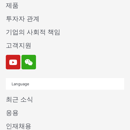
제품
투자자 관계
기업의 사회적 책임
고객지원
Y
W
o
e
u
i
t
x
Language
u
i
b
n
최근 소식
e
응용
인재채용