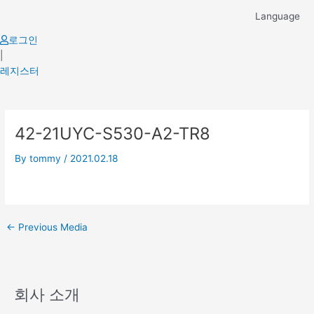
Skip
Language
to
content
로그인
|
레지스터
Post
42-21UYC-S530-A2-TR8
navigation
By
tommy
/
2021.02.18
←
Previous Media
회사 소개