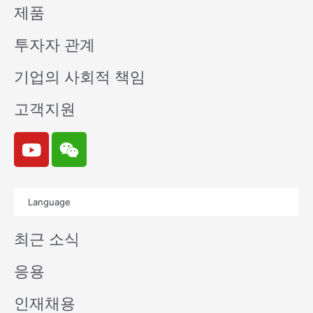
제품
투자자 관계
기업의 사회적 책임
고객지원
Y
W
o
e
u
i
t
x
Language
u
i
b
n
최근 소식
e
응용
인재채용