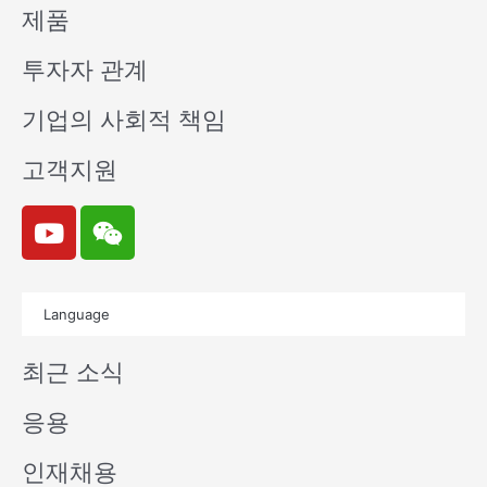
제품
투자자 관계
기업의 사회적 책임
고객지원
Y
W
o
e
u
i
t
x
Language
u
i
b
n
최근 소식
e
응용
인재채용