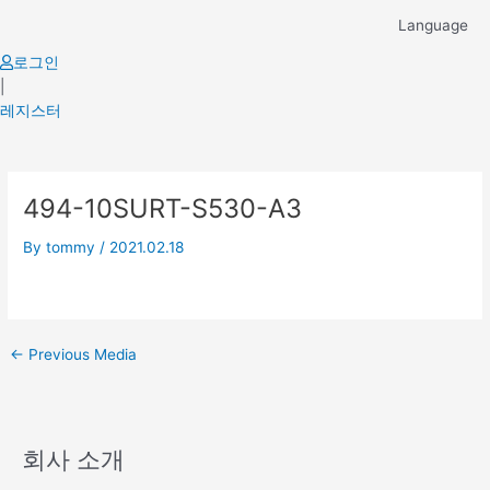
Skip
Language
to
content
로그인
|
레지스터
Post
494-10SURT-S530-A3
navigation
By
tommy
/
2021.02.18
←
Previous Media
회사 소개