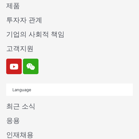
제품
투자자 관계
기업의 사회적 책임
고객지원
Y
W
o
e
u
i
t
x
Language
u
i
b
n
최근 소식
e
응용
인재채용