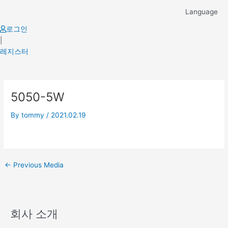
Skip
Language
to
content
로그인
|
레지스터
Post
5050-5W
navigation
By
tommy
/
2021.02.19
←
Previous Media
회사 소개