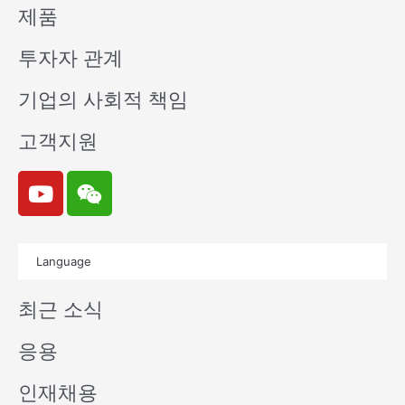
제품
투자자 관계
기업의 사회적 책임
고객지원
Y
W
o
e
u
i
t
x
Language
u
i
b
n
최근 소식
e
응용
인재채용