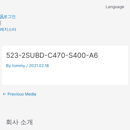
Skip
Language
to
content
로그인
|
레지스터
Post
523-2SUBD-C470-S400-A6
navigation
By
tommy
/
2021.02.18
←
Previous Media
회사 소개