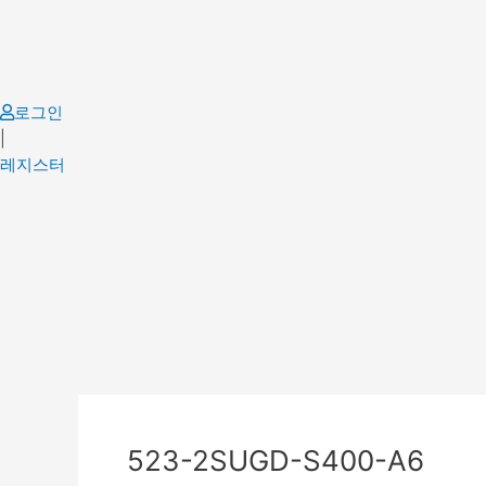
Skip
to
content
로그인
|
레지스터
Post
navigation
523-2SUGD-S400-A6