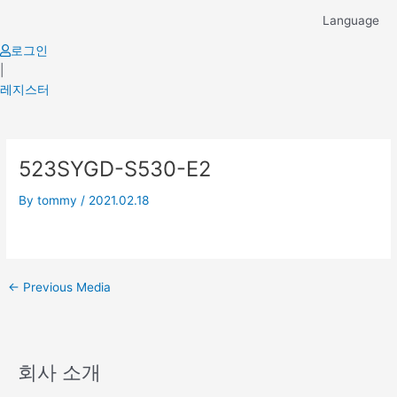
Skip
Language
to
content
로그인
|
레지스터
Post
523SYGD-S530-E2
navigation
By
tommy
/
2021.02.18
←
Previous Media
회사 소개