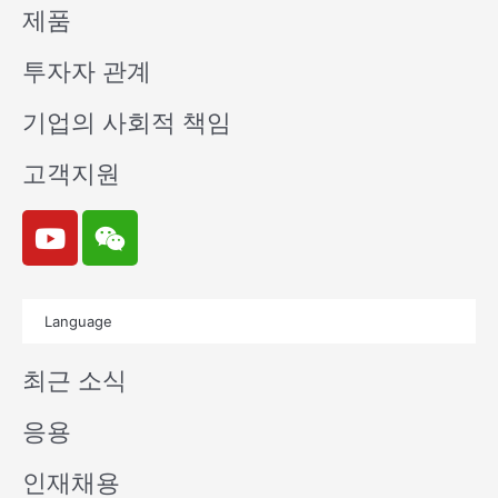
제품
투자자 관계
기업의 사회적 책임
고객지원
Y
W
o
e
u
i
t
x
Language
u
i
b
n
최근 소식
e
응용
인재채용