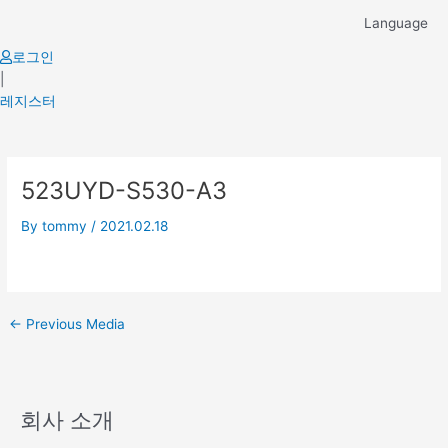
Skip
Language
to
content
로그인
|
레지스터
Post
523UYD-S530-A3
navigation
By
tommy
/
2021.02.18
←
Previous Media
회사 소개