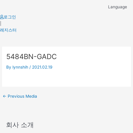
Skip
Language
to
content
로그인
|
레지스터
Post
5484BN-GADC
navigation
By
lynnshih
/
2021.02.19
←
Previous Media
회사 소개