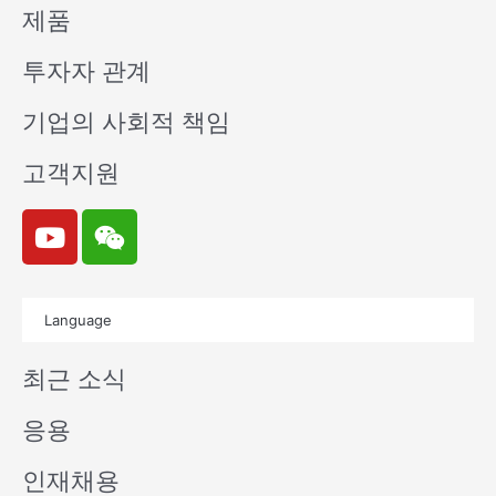
제품
투자자 관계
기업의 사회적 책임
고객지원
Y
W
o
e
u
i
t
x
Language
u
i
b
n
최근 소식
e
응용
인재채용