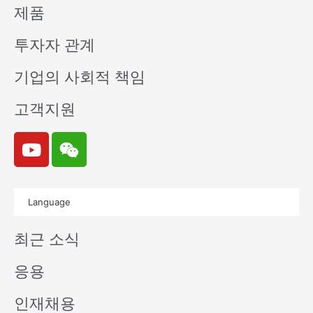
제품
투자자 관계
기업의 사회적 책임
고객지원
Y
W
o
e
u
i
t
x
Language
u
i
b
n
최근 소식
e
응용
인재채용