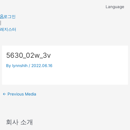
Skip
Language
to
content
로그인
|
레지스터
Post
5630_02w_3v
navigation
By
lynnshih
/
2022.06.16
←
Previous Media
회사 소개