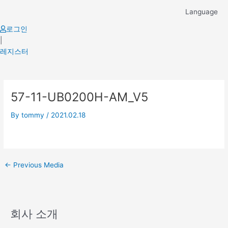
Skip
Language
to
content
로그인
|
레지스터
Post
57-11-UB0200H-AM_V5
navigation
By
tommy
/
2021.02.18
←
Previous Media
회사 소개