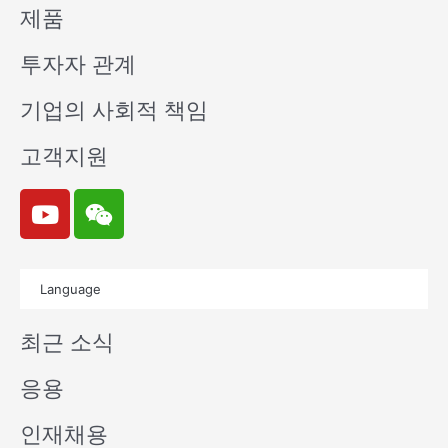
제품
투자자 관계
기업의 사회적 책임
고객지원
Y
W
o
e
u
i
t
x
Language
u
i
b
n
최근 소식
e
응용
인재채용