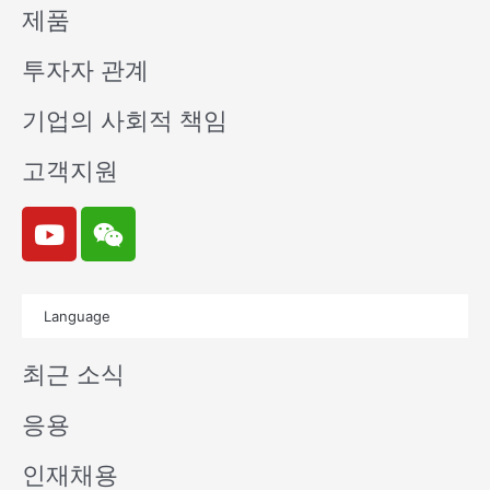
제품
투자자 관계
기업의 사회적 책임
고객지원
Y
W
o
e
u
i
t
x
Language
u
i
b
n
최근 소식
e
응용
인재채용