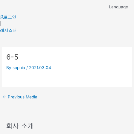
Skip
Language
to
content
로그인
|
레지스터
Post
6-5
navigation
By
sophia
/
2021.03.04
←
Previous Media
회사 소개