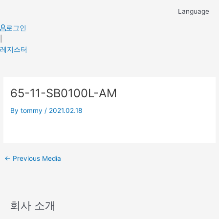
Skip
Language
to
content
로그인
|
레지스터
Post
65-11-SB0100L-AM
navigation
By
tommy
/
2021.02.18
←
Previous Media
회사 소개