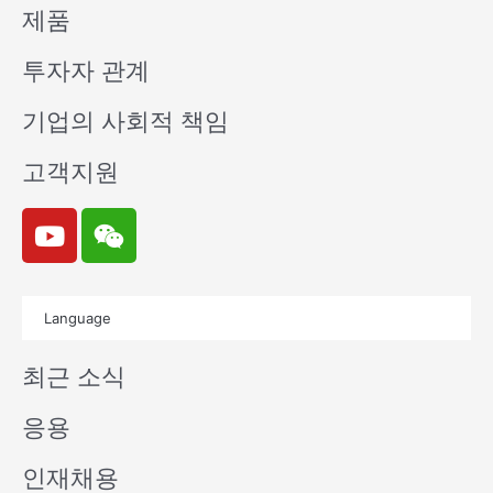
제품
투자자 관계
기업의 사회적 책임
고객지원
Y
W
o
e
u
i
t
x
Language
u
i
b
n
최근 소식
e
응용
인재채용