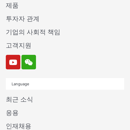
제품
투자자 관계
기업의 사회적 책임
고객지원
Y
W
o
e
u
i
t
x
Language
u
i
b
n
최근 소식
e
응용
인재채용