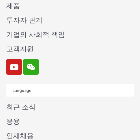
제품
투자자 관계
기업의 사회적 책임
고객지원
Y
W
o
e
u
i
t
x
Language
u
i
b
n
최근 소식
e
응용
인재채용