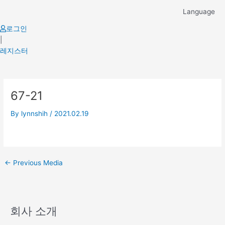
Skip
Language
to
content
로그인
|
레지스터
Post
67-21
navigation
By
lynnshih
/
2021.02.19
←
Previous Media
회사 소개