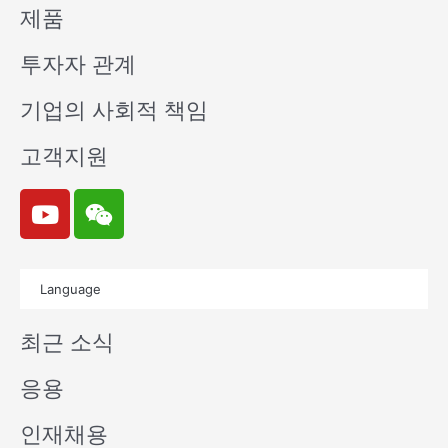
제품
투자자 관계
기업의 사회적 책임
고객지원
Y
W
o
e
u
i
t
x
Language
u
i
b
n
최근 소식
e
응용
인재채용