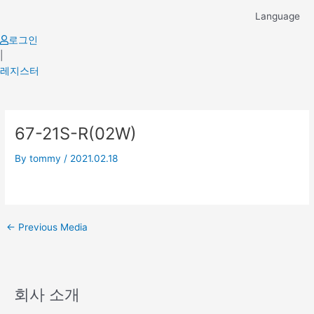
Skip
Language
to
content
로그인
|
레지스터
Post
67-21S-R(02W)
navigation
By
tommy
/
2021.02.18
←
Previous Media
회사 소개