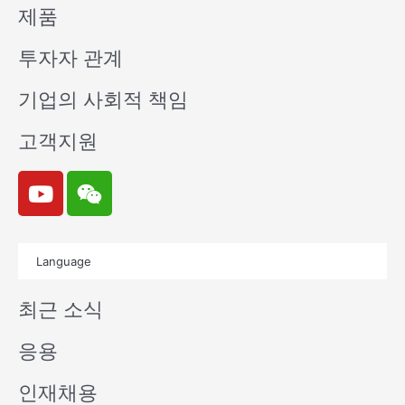
제품
투자자 관계
기업의 사회적 책임
고객지원
Y
W
o
e
u
i
t
x
Language
u
i
b
n
최근 소식
e
응용
인재채용