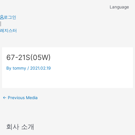
Skip
Language
to
content
로그인
|
레지스터
Post
67-21S(05W)
navigation
By
tommy
/
2021.02.19
←
Previous Media
회사 소개