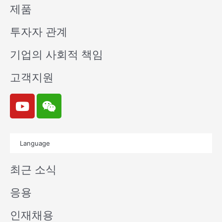
제품
투자자 관계
기업의 사회적 책임
고객지원
Y
W
o
e
u
i
t
x
Language
u
i
b
n
최근 소식
e
응용
인재채용