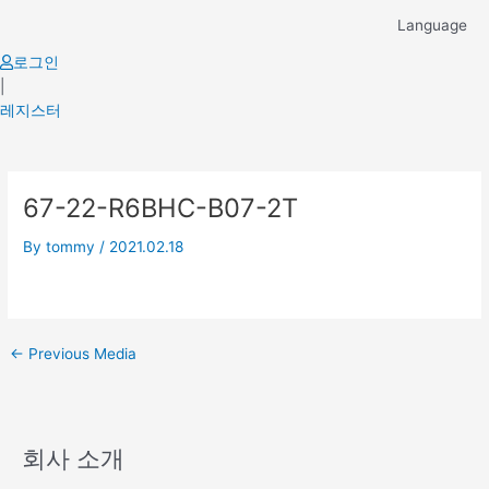
Skip
Language
to
content
로그인
|
레지스터
Post
67-22-R6BHC-B07-2T
navigation
By
tommy
/
2021.02.18
←
Previous Media
회사 소개