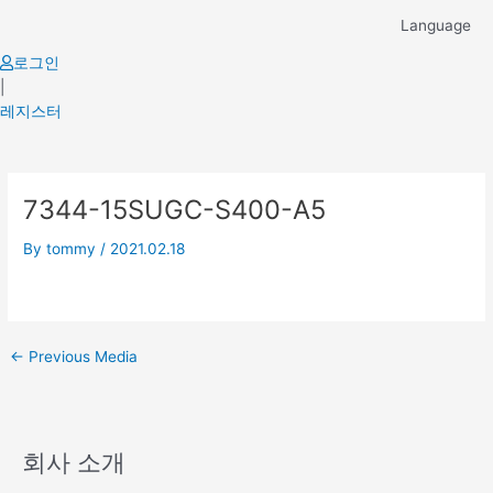
Skip
Language
to
content
로그인
|
레지스터
Post
7344-15SUGC-S400-A5
navigation
By
tommy
/
2021.02.18
←
Previous Media
회사 소개