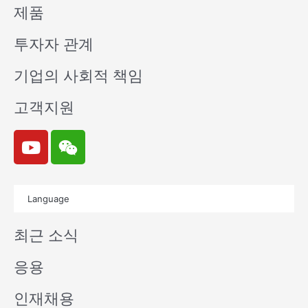
제품
투자자 관계
기업의 사회적 책임
고객지원
Y
W
o
e
u
i
t
x
Language
u
i
b
n
최근 소식
e
응용
인재채용