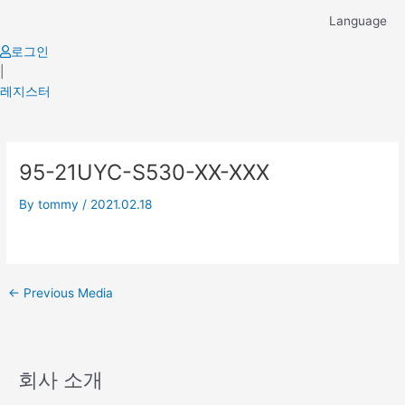
Skip
Language
to
content
로그인
|
레지스터
Post
95-21UYC-S530-XX-XXX
navigation
By
tommy
/
2021.02.18
←
Previous Media
회사 소개