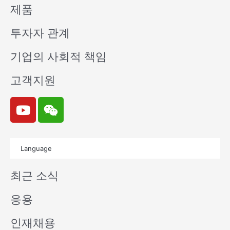
제품
투자자 관계
기업의 사회적 책임
고객지원
Y
W
o
e
u
i
t
x
Language
u
i
b
n
최근 소식
e
응용
인재채용